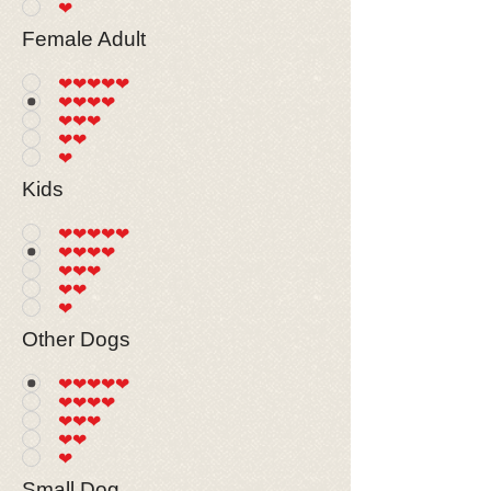
❤
Female Adult
❤❤❤❤❤
❤❤❤❤
❤❤❤
❤❤
❤
Kids
❤❤❤❤❤
❤❤❤❤
❤❤❤
❤❤
❤
Other Dogs
❤❤❤❤❤
❤❤❤❤
❤❤❤
❤❤
❤
Small Dog