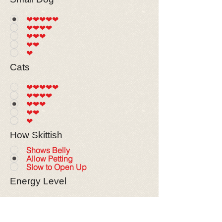
❤❤❤❤❤
❤❤❤❤
❤❤❤
❤❤
❤
Cats
❤❤❤❤❤
❤❤❤❤
❤❤❤
❤❤
❤
How Skittish
Shows Belly
Allow Petting
Slow to Open Up
Energy Level
❤❤❤❤❤
❤❤❤❤
❤❤❤